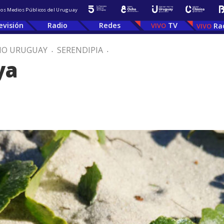
 los Medios Públicos del Uruguay
evisión
Radio
Redes
TV
Ra
IO URUGUAY
.
SERENDIPIA
.
ya