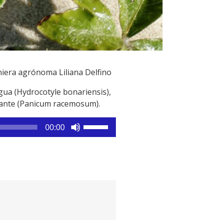
niera agrónoma Liliana Delfino
agua (Hydrocotyle bonariensis),
bujante (Panicum racemosum).
Utiliza
00:00
las
teclas
de
flecha
arriba/abajo
para
aumentar
o