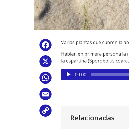
Varias plantas que cubren la a
Facebook
Hablan en primera persona la ma
la espartina (Sporobolus coarct
X
Reproductor
00:00
WhatsApp
de
audio
Email
Copy
Relacionadas
Link