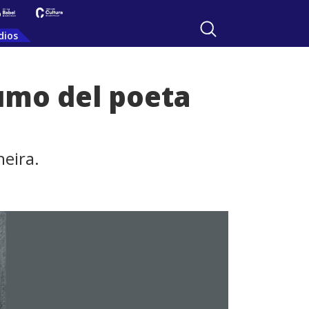
dios
tumo del poeta
heira.