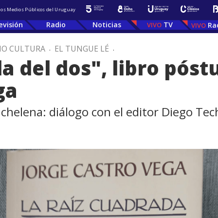
 los Medios Públicos del Uruguay
evisión
Radio
Noticias
TV
Ra
IO CULTURA
.
EL TUNGUE LÉ
.
da del dos", libro pós
ga
chelena: diálogo con el editor Diego Tec