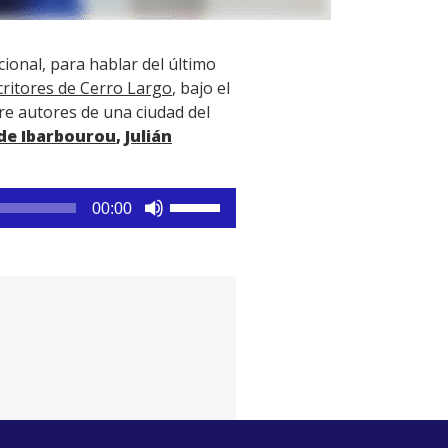
cional, para hablar del último
ritores de Cerro Largo
, bajo el
bre autores de una ciudad del
de Ibarbourou
,
Julián
Utiliza
00:00
las
teclas
de
flecha
arriba/abajo
para
aumentar
o
disminuir
el