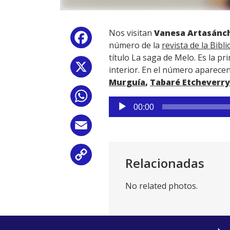
Nos visitan
Vanesa Artasánc
Facebook
número de la
revista de la Bibl
título La saga de Melo. Es la p
X
interior. En el número aparece
Murguía
,
Tabaré Etcheverry
WhatsApp
Reproductor
00:00
de
audio
Email
Copy
Relacionadas
Link
No related photos.