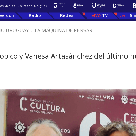
 los Medios Públicos del Uruguay
evisión
Radio
Redes
TV
Ra
IO URUGUAY
.
LA MÁQUINA DE PENSAR
.
pico y Vanesa Artasánchez del último nú