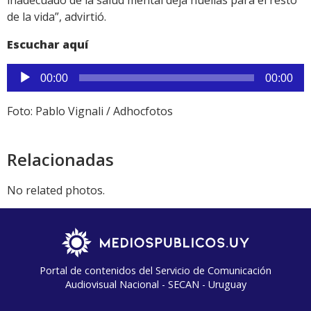
inadecuado de la salud mental deja huellas para el resto
de la vida”, advirtió.
Escuchar aquí
Reproductor
00:00
00:00
de
audio
Foto: Pablo Vignali / Adhocfotos
Relacionadas
No related photos.
Portal de contenidos del Servicio de Comunicación
Audiovisual Nacional - SECAN - Uruguay