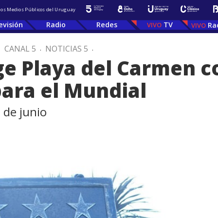
 los Medios Públicos del Uruguay
evisión
Radio
Redes
TV
Ra
.
CANAL 5
.
NOTICIAS 5
.
ige Playa del Carmen c
ara el Mundial
 de junio