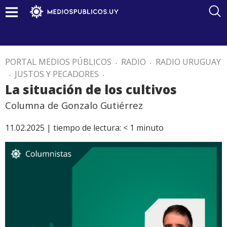
PORTAL MEDIOS PÚBLICOS
.
RADIO
.
RADIO URUGUAY
.
JUSTOS Y PECADORES
.
La situación de los cultivos
Columna de Gonzalo Gutiérrez
11.02.2025 |
tiempo de lectura:
< 1
minuto