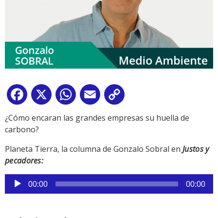
Facebook
X
WhatsApp
Email
Copy
Link
¿Cómo encaran las grandes empresas su huella de
carbono?
Planeta Tierra, la columna de Gonzalo Sobral en
Justos y
pecadores:
Reproductor
00:00
00:00
de
audio