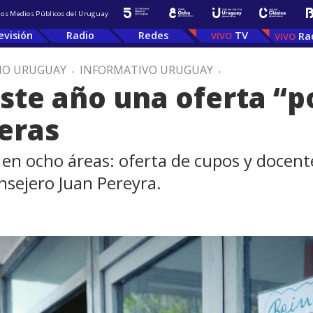
 los Medios Públicos del Uruguay
evisión
Radio
Redes
TV
Ra
IO URUGUAY
.
INFORMATIVO URUGUAY
.
ste año una oferta “p
reras
en ocho áreas: oferta de cupos y docent
onsejero Juan Pereyra.