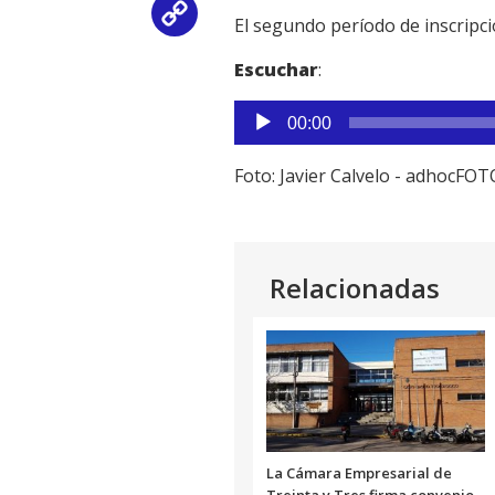
Copy
El segundo período de inscripci
Link
Escuchar
:
Reproductor
00:00
de
audio
Foto: Javier Calvelo - adhocFO
Relacionadas
La Cámara Empresarial de