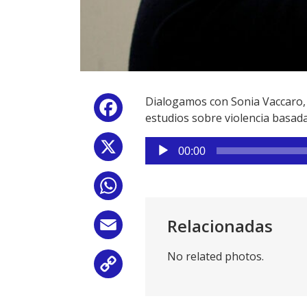
Dialogamos con Sonia Vaccaro, 
Facebook
estudios sobre violencia basad
Reproductor
X
00:00
de
audio
WhatsApp
Relacionadas
Email
No related photos.
Copy
Link