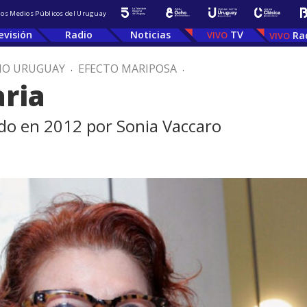
 los Medios Públicos del Uruguay
evisión
Radio
Noticias
TV
Ra
IO URUGUAY
.
EFECTO MARIPOSA
.
aria
do en 2012 por Sonia Vaccaro