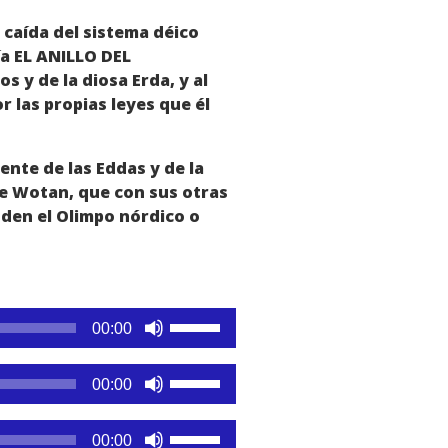
 caída del sistema déico
ía EL ANILLO DEL
 y de la diosa Erda, y al
 las propias leyes que él
nte de las Eddas y de la
 de Wotan, que con sus otras
nden el Olimpo nórdico o
Utiliza
00:00
las
teclas
Utiliza
00:00
de
las
flecha
teclas
Utiliza
arriba/abajo
00:00
de