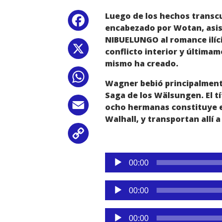
Luego de los hechos transcu
Facebook
encabezado por Wotan, asist
NIBUELUNGO al romance ilícit
X
conflicto interior y última
mismo ha creado.
WhatsApp
Wagner bebió principalmente
Saga de los Wälsungen. El tí
Email
ocho hermanas constituye e
Walhall, y transportan allí 
Copy
Link
Reproductor
00:00
de
audio
Reproductor
00:00
de
audio
Reproductor
00:00