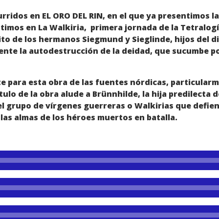
rridos en EL ORO DEL RIN, en el que ya presentimos la
imos en La Walkiria, primera jornada de la Tetralog
o de los hermanos Siegmund y Sieglinde, hijos del dios
mente la autodestrucción de la deidad, que sucumbe por
 para esta obra de las fuentes nórdicas, particularme
tulo de la obra alude a Brünnhilde, la hija predilecta
l grupo de v
írgenes guerreras o Walkirias que defie
a las almas de los héroes muertos en batalla.