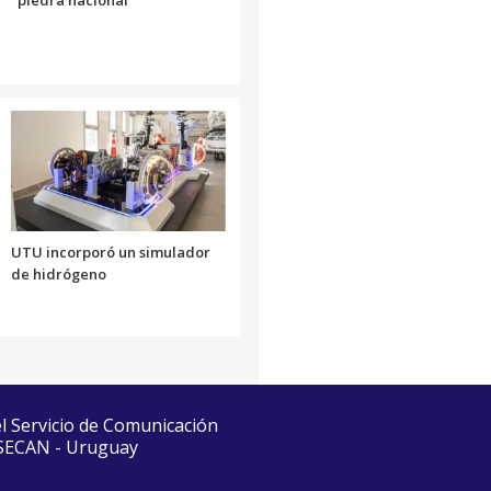
"piedra nacional"
UTU incorporó un simulador
de hidrógeno
el Servicio de Comunicación
 SECAN - Uruguay