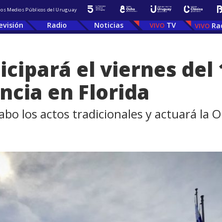
 los Medios Públicos del Uruguay
evisión
Radio
Noticias
TV
Ra
icipará el viernes del
ncia en Florida
cabo los actos tradicionales y actuará la 