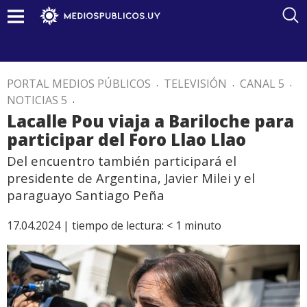
PORTAL MEDIOS PÚBLICOS
.
TELEVISIÓN
.
CANAL 5
.
NOTICIAS 5
.
Lacalle Pou viaja a Bariloche para
participar del Foro Llao Llao
Del encuentro también participará el
presidente de Argentina, Javier Milei y el
paraguayo Santiago Peña
17.04.2024 |
tiempo de lectura:
< 1
minuto