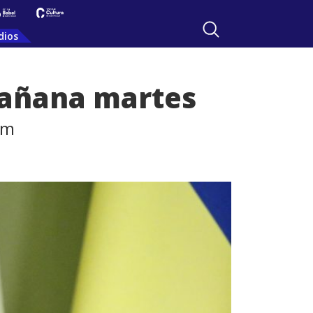
dios
mañana martes
om