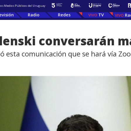
 los Medios Públicos del Uruguay
evisión
Radio
Redes
TV
Ra
Zelenski conversarán 
itó esta comunicación que se hará vía Zo