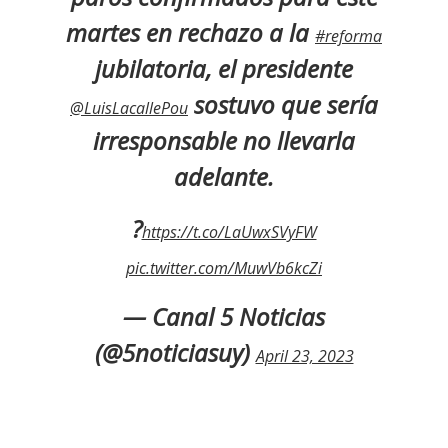
martes en rechazo a la
#reforma
jubilatoria, el presidente
sostuvo que sería
@LuisLacallePou
irresponsable no llevarla
adelante.
?
https://t.co/LaUwxSVyFW
pic.twitter.com/MuwVb6kcZi
— Canal 5 Noticias
(@5noticiasuy)
April 23, 2023