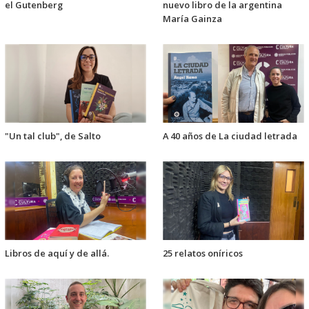
el Gutenberg
nuevo libro de la argentina
María Gainza
"Un tal club", de Salto
A 40 años de La ciudad letrada
Libros de aquí y de allá.
25 relatos oníricos