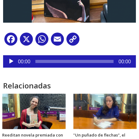
Facebook
X
WhatsApp
Email
Copy
Link
Reproductor
de
00:00
00:00
audio
Relacionadas
Reeditan novela premiada con
"Un puñado de flechas", el