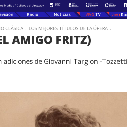
 los Medios Públicos del Uruguay
evisión
Radio
Noticias
TV
Ra
IO CLÁSICA
.
LOS MEJORES TÍTULOS DE LA ÓPERA
.
EL AMIGO FRITZ)
n adiciones de Giovanni Targioni-Tozzetti