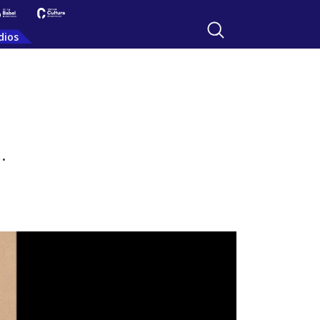
dios
.