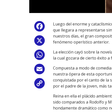
Luego del enorme y cataclísmi
Facebook
que llegara a representarse si
nuestros días, el gran composit
X
fenómeno operístico anterior.
La elección cayó sobre la nove
WhatsApp
la cual gozara de cierto éxito a f
Compuesta a modo de comedia lí
Email
nuestra ópera de esta oportunid
conquistada por el canto de la
Copy
por el padre de la joven, más t
Link
Reina en ella el plácido ambien
sido comparados a Rodolfo y M
hondamente dramático como nos