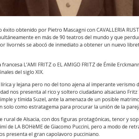
co éxito obtenido por Pietro Mascagni con CAVALLERIA RUS
multáneamente en más de 90 teatros del mundo y que perdura
or livornés se abocó de inmediato a obtener un nuevo libreto
la francesa L’AMI FRITZ o EL AMIGO FRITZ de Émile Erckmann
inales del siglo XIX.
rica y lejana pero no del tono ajena al imperante verismo 
ad nos presenta al rico y soltero ciudadano alsaciano Fritz
 simple y tímida Suzel, ante la amenaza de un posible matr
an solo como estratagema para procurar la unión de la parej
te rural de Alsacia, con dos figuras protagónicas, tenor y 
imí de LA BOHèME de Giacomo Puccini, pero a modo de retra
 presenta el gran capolavoro pucciniano.