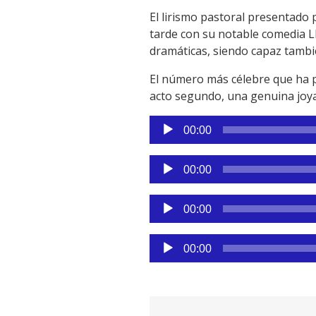
El lirismo pastoral presentado
tarde con su notable comedia 
dramáticas, siendo capaz tambié
El número más célebre que ha 
acto segundo, una genuina joya 
Reproductor
00:00
de
audio
Reproductor
00:00
de
audio
Reproductor
00:00
de
audio
Reproductor
00:00
de
audio