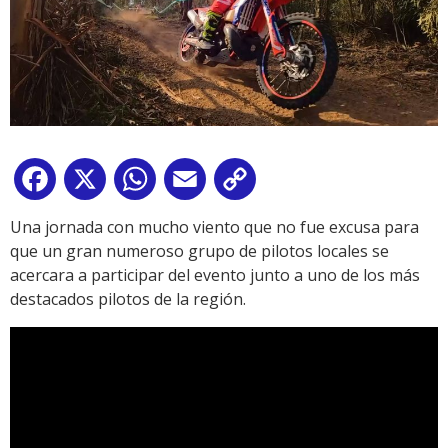
Facebook
X
WhatsApp
Email
Copy
Link
Una jornada con mucho viento que no fue excusa para
que un gran numeroso grupo de pilotos locales se
acercara a participar del evento junto a uno de los más
destacados pilotos de la región.