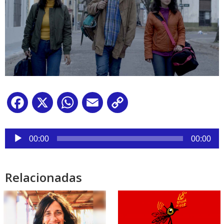
Facebook
X
WhatsApp
Email
Copy
Link
Reproductor
de
00:00
00:00
audio
Relacionadas