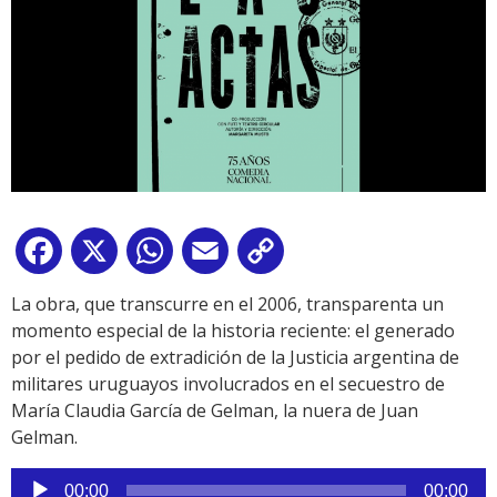
Facebook
X
WhatsApp
Email
Copy
Link
La obra, que transcurre en el 2006, transparenta un
momento especial de la historia reciente: el generado
por el pedido de extradición de la Justicia argentina de
militares uruguayos involucrados en el secuestro de
María Claudia García de Gelman, la nuera de Juan
Gelman.
Reproductor
00:00
00:00