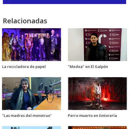
de
audio
Relacionadas
La recicladora de papel
"Medea" en El Galpón
"Las madres del monstruo"
Perro muerto en tintorería