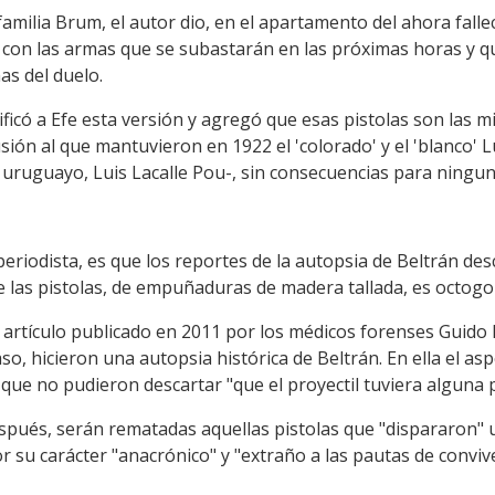
familia Brum, el autor dio, en el apartamento del ahora falle
on las armas que se subastarán en las próximas horas y qu
as del duelo.
ificó a Efe esta versión y agregó que esas pistolas son las
sión al que mantuvieron en 1922 el 'colorado' y el 'blanco' L
 uruguayo, Luis Lacalle Pou-, sin consecuencias para ninguno
periodista, es que los reportes de la autopsia de Beltrán des
de las pistolas, de empuñaduras de madera tallada, es octogo
 artículo publicado en 2011 por los médicos forenses Guido
so, hicieron una autopsia histórica de Beltrán. En ella el as
 que no pudieron descartar "que el proyectil tuviera alguna pa
spués, serán rematadas aquellas pistolas que "dispararon" 
or su carácter "anacrónico" y "extraño a las pautas de conviv