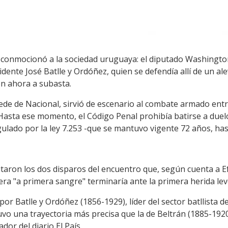
o conmocionó a la sociedad uruguaya: el diputado Washington 
dente José Batlle y Ordóñez, quien se defendía allí de un alev
en ahora a subasta.
ede de Nacional, sirvió de escenario al combate armado entr
 Hasta ese momento, el Código Penal prohibía batirse a duelo
gulado por la ley 7.253 -que se mantuvo vigente 72 años, has
utaron los dos disparos del encuentro que, según cuenta a Efe
ra "a primera sangre" terminaría ante la primera herida lev
or Batlle y Ordóñez (1856-1929), líder del sector batllista d
uvo una trayectoria más precisa que la de Beltrán (1885-1920)
dor del diario El País.