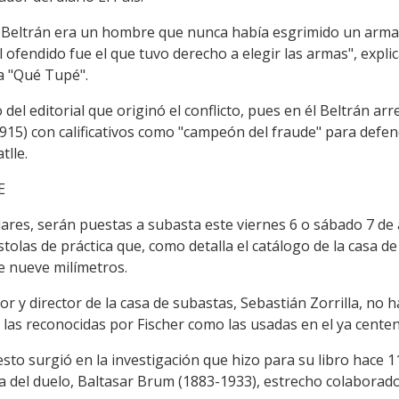
 y Beltrán era un hombre que nunca había esgrimido un arma 
ofendido fue el que tuvo derecho a elegir las armas", explic
da "Qué Tupé".
o del editorial que originó el conflicto, pues en él Beltrán ar
15) con calificativos como "campeón del fraude" para defend
tlle.
E
lares, serán puestas a subasta este viernes 6 o sábado 7 de
stolas de práctica que, como detalla el catálogo de la casa d
re nueve milímetros.
or y director de la casa de subastas, Sebastián Zorrilla, no
las reconocidas por Fischer como las usadas en el ya centen
 esto surgió en la investigación que hizo para su libro hace
ca del duelo, Baltasar Brum (1883-1933), estrecho colaborador