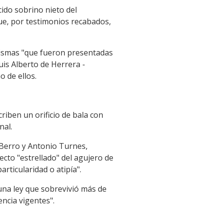
cido sobrino nieto del
e, por testimonios recabados,
 mismas "que fueron presentadas
uis Alberto de Herrera -
 de ellos.
criben un orificio de bala con
nal.
 Berro y Antonio Turnes,
pecto "estrellado" del agujero de
rticularidad o atipía".
una ley que sobrevivió más de
encia vigentes".