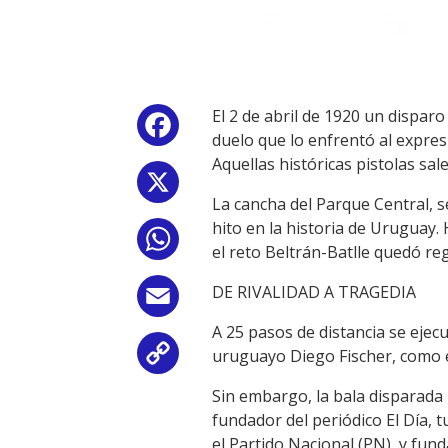
El 2 de abril de 1920 un dispar
Facebook
duelo que lo enfrentó al expresi
Aquellas históricas pistolas sal
X
La cancha del Parque Central, s
hito en la historia de Uruguay.
WhatsApp
el reto Beltrán-Batlle quedó re
DE RIVALIDAD A TRAGEDIA
Email
A 25 pasos de distancia se ejec
uruguayo Diego Fischer, como e
Copy
Sin embargo, la bala disparada p
Link
fundador del periódico El Día, t
el Partido Nacional (PN), y funda