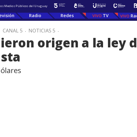
 los Medios Públicos del Uruguay
evisión
Radio
Redes
TV
Ra
.
CANAL 5
.
NOTICIAS 5
.
eron origen a la ley 
asta
dólares