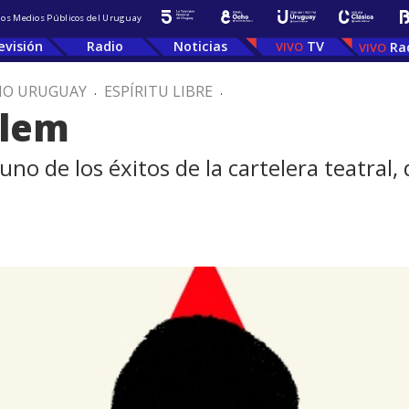
 los Medios Públicos del Uruguay
evisión
Radio
Noticias
TV
Ra
IO URUGUAY
.
ESPÍRITU LIBRE
.
alem
no de los éxitos de la cartelera teatral,