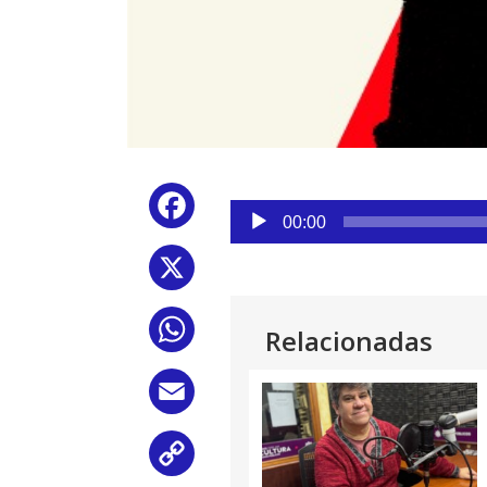
Reproductor
Facebook
de
00:00
audio
X
WhatsApp
Relacionadas
Email
Copy