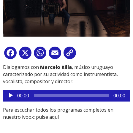
Facebook
X
WhatsApp
Email
Copy
Link
Dialogamos con
Marcelo Rilla
, músico uruguayo
caracterizado por su actividad como instrumentista,
vocalista, compositor y director.
Reproductor
00:00
00:00
de
audio
Para escuchar todos los programas completos en
nuestro ivoox:
pulse aquí