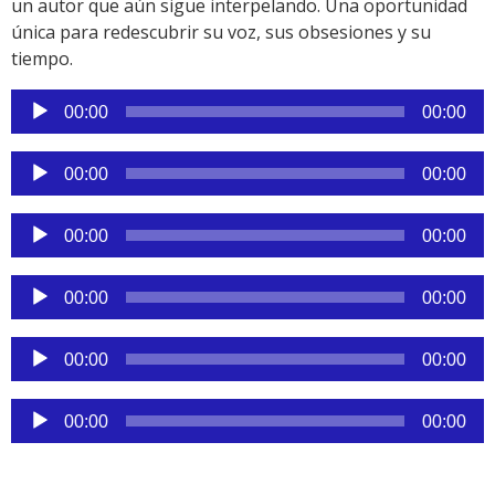
un autor que aún sigue interpelando. Una oportunidad
única para redescubrir su voz, sus obsesiones y su
tiempo.
Reproductor
00:00
00:00
de
audio
Reproductor
00:00
00:00
de
audio
Reproductor
00:00
00:00
de
audio
Reproductor
00:00
00:00
de
audio
Reproductor
00:00
00:00
de
audio
Reproductor
00:00
00:00
de
audio