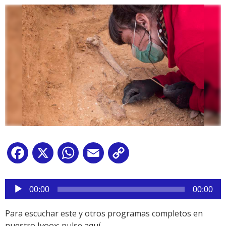
Facebook
X
WhatsApp
Email
Copy
Link
Reproductor
de
00:00
00:00
audio
Para escuchar este y otros programas completos en
nuestro Ivoox:
pulse aquí