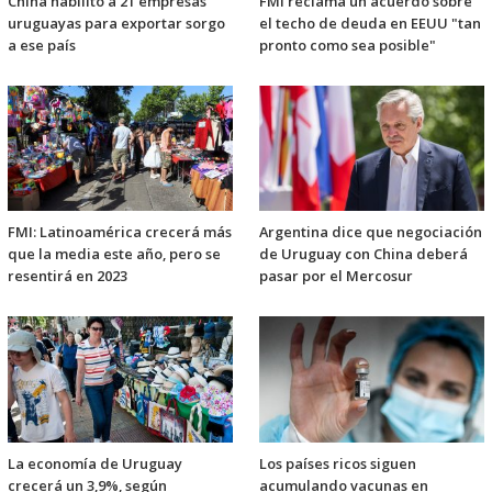
China habilitó a 21 empresas
FMI reclama un acuerdo sobre
uruguayas para exportar sorgo
el techo de deuda en EEUU "tan
a ese país
pronto como sea posible"
FMI: Latinoamérica crecerá más
Argentina dice que negociación
que la media este año, pero se
de Uruguay con China deberá
resentirá en 2023
pasar por el Mercosur
La economía de Uruguay
Los países ricos siguen
crecerá un 3,9%, según
acumulando vacunas en