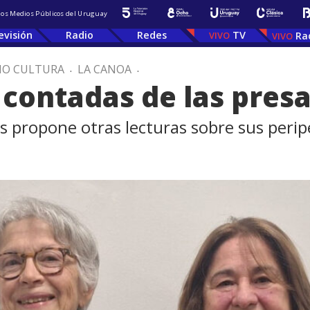
 los Medios Públicos del Uruguay
evisión
Radio
Redes
TV
Ra
IO CULTURA
.
LA CANOA
.
 contadas de las pres
ías propone otras lecturas sobre sus perip