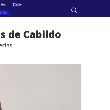
dios
as de Cabildo
ecias