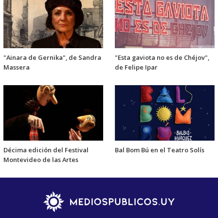
"Ainara de Gernika", de Sandra
"Esta gaviota no es de Chéjov",
Massera
de Felipe Ipar
Décima edición del Festival
Bal Bom Bú en el Teatro Solís
Montevideo de las Artes