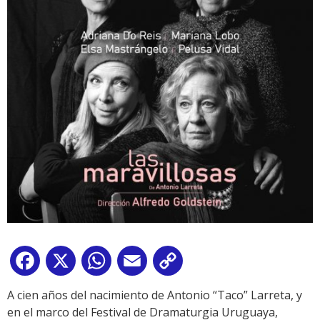
Facebook
X
WhatsApp
Email
Copy
Link
A cien años del nacimiento de Antonio “Taco” Larreta, y
en el marco del Festival de Dramaturgia Uruguaya,