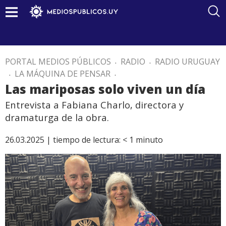
PORTAL MEDIOS PÚBLICOS
.
RADIO
.
RADIO URUGUAY
.
LA MÁQUINA DE PENSAR
.
Las mariposas solo viven un día
Entrevista a Fabiana Charlo, directora y
dramaturga de la obra.
26.03.2025 |
tiempo de lectura:
< 1
minuto