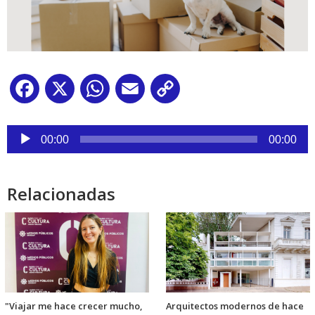
Facebook
X
WhatsApp
Email
Copy
Link
Reproductor
de
00:00
00:00
audio
Relacionadas
"Viajar me hace crecer mucho,
Arquitectos modernos de hace