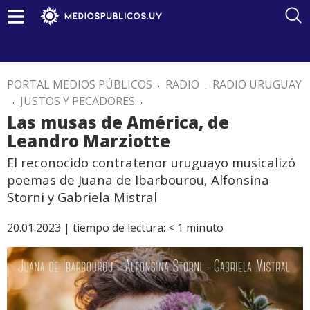
PORTAL MEDIOS PÚBLICOS
.
RADIO
.
RADIO URUGUAY
.
JUSTOS Y PECADORES
.
Las musas de América, de
Leandro Marziotte
El reconocido contratenor uruguayo musicalizó
poemas de Juana de Ibarbourou, Alfonsina
Storni y Gabriela Mistral
20.01.2023 |
tiempo de lectura:
< 1
minuto