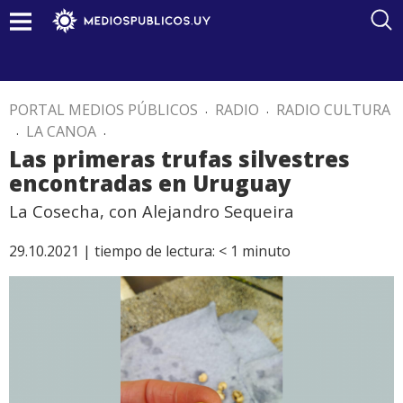
PORTAL MEDIOS PÚBLICOS
.
RADIO
.
RADIO CULTURA
.
LA CANOA
.
Las primeras trufas silvestres
encontradas en Uruguay
La Cosecha, con Alejandro Sequeira
29.10.2021 |
tiempo de lectura:
< 1
minuto