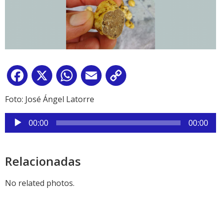
Facebook
X
WhatsApp
Email
Copy
Link
Foto: José Ángel Latorre
Reproductor
00:00
00:00
de
audio
Relacionadas
No related photos.