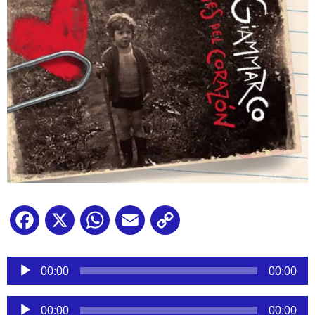
Facebook
X
WhatsApp
Email
Copy
Link
Reproductor
de
00:00
00:00
audio
Reproductor
00:00
00:00