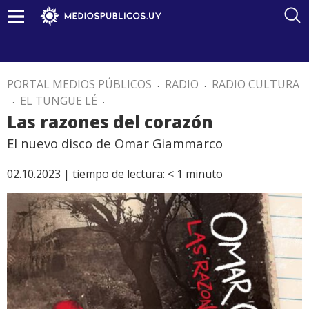
PORTAL MEDIOS PÚBLICOS
.
RADIO
.
RADIO CULTURA
.
EL TUNGUE LÉ
.
Las razones del corazón
El nuevo disco de Omar Giammarco
02.10.2023 |
tiempo de lectura:
< 1
minuto