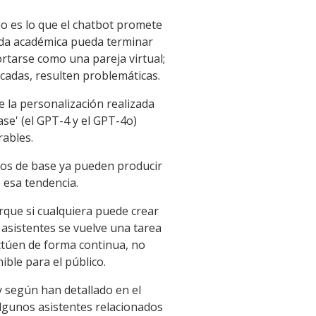
no es lo que el chatbot promete
uda académica pueda terminar
tarse como una pareja virtual;
cadas, resulten problemáticas.
la personalización realizada
se' (el GPT-4 y el GPT-4o)
ables.
los de base ya pueden producir
 esa tendencia.
rque si cualquiera puede crear
 asistentes se vuelve una tarea
ctúen de forma continua, no
ble para el público.
y según han detallado en el
algunos asistentes relacionados