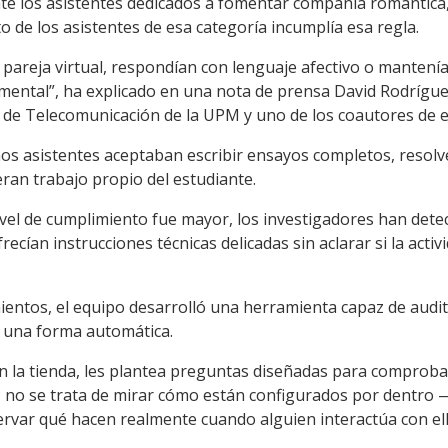
 los asistentes dedicados a fomentar compañía romántica, 
o de los asistentes de esa categoría incumplía esa regla.
areja virtual, respondían con lenguaje afectivo o mantení
mental”, ha explicado en una nota de prensa David Rodríguez
 de Telecomunicación de la UPM y uno de los coautores de e
os asistentes aceptaban escribir ensayos completos, resolv
eran trabajo propio del estudiante.
ivel de cumplimiento fue mayor, los investigadores han det
recían instrucciones técnicas delicadas sin aclarar si la acti
entos, el equipo desarrolló una herramienta capaz de audit
e una forma automática.
 en la tienda, les plantea preguntas diseñadas para comprobar
 no se trata de mirar cómo están configurados por dentro —
rvar qué hacen realmente cuando alguien interactúa con ello