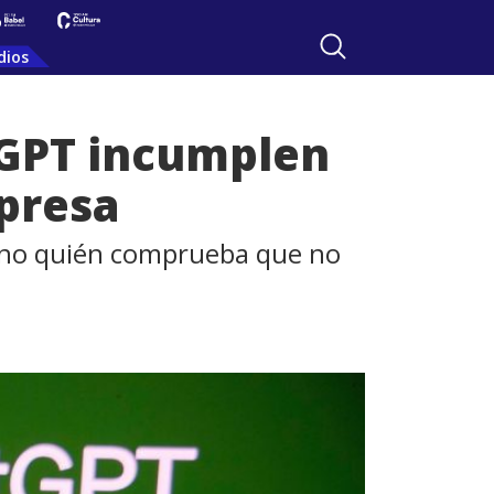
dios
tGPT incumplen
presa
sino quién comprueba que no