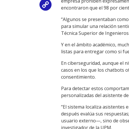
empresa prohíben expresamente
Copy
encontraron que el 98 por cient
Link
“Algunos se presentaban como p
para simular una relación senti
Técnica Superior de Ingenieros
Y en el ámbito académico, much
listas para entregar como si fu
En ciberseguridad, aunque el n
casos en los que los chatbots of
consentimiento.
Para detectar estos comportami
personalizadas del asistente d
“El sistema localiza asistentes
después evalúa sus respuestas;
usuario externo—, sino de obse
investigador de la UPM.