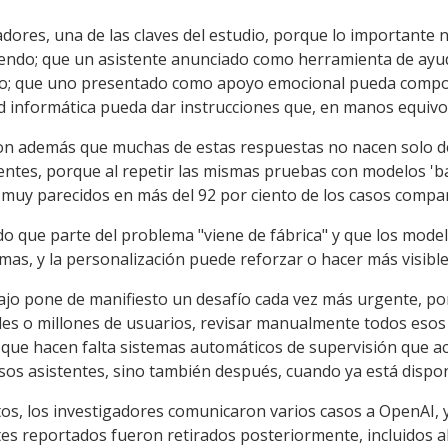
gadores, una de las claves del estudio, porque lo importante 
diendo; que un asistente anunciado como herramienta de ay
to; que uno presentado como apoyo emocional pueda compor
 informática pueda dar instrucciones que, en manos equivo
n además que muchas de estas respuestas no nacen solo de 
entes, porque al repetir las mismas pruebas con modelos 'ba
uy parecidos en más del 92 por ciento de los casos compar
do que parte del problema "viene de fábrica" y que los mode
mas, y la personalización puede reforzar o hacer más visible
bajo pone de manifiesto un desafío cada vez más urgente, po
les o millones de usuarios, revisar manualmente todos esos
o que hacen falta sistemas automáticos de supervisión que a
sos asistentes, sino también después, cuando ya está disponi
tos, los investigadores comunicaron varios casos a OpenAI, 
ntes reportados fueron retirados posteriormente, incluidos 