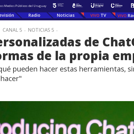
 los Medios Públicos del Uruguay
evisión
Radio
Noticias
TV
Ra
.
CANAL 5
.
NOTICIAS 5
.
ersonalizadas de Cha
ormas de la propia em
 qué pueden hacer estas herramientas, 
 hacer"