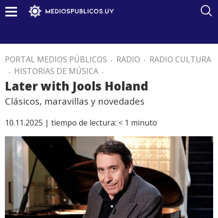
PORTAL MEDIOS PÚBLICOS
.
RADIO
.
RADIO CULTURA
.
HISTORIAS DE MÚSICA
.
Later with Jools Holand
Clásicos, maravillas y novedades
10.11.2025 |
tiempo de lectura:
< 1
minuto