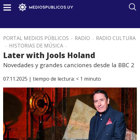
PORTAL MEDIOS PÚBLICOS
.
RADIO
.
RADIO CULTURA
.
HISTORIAS DE MÚSICA
.
Later with Jools Holand
Novedades y grandes canciones desde la BBC 2
07.11.2025 |
tiempo de lectura:
< 1
minuto