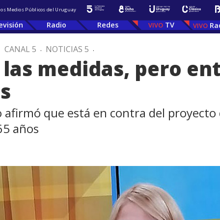
 los Medios Públicos del Uruguay
evisión
Radio
Redes
TV
Ra
.
CANAL 5
.
NOTICIAS 5
.
 las medidas, pero e
es
 afirmó que está en contra del proyecto 
65 años