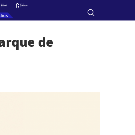
dios
arque de