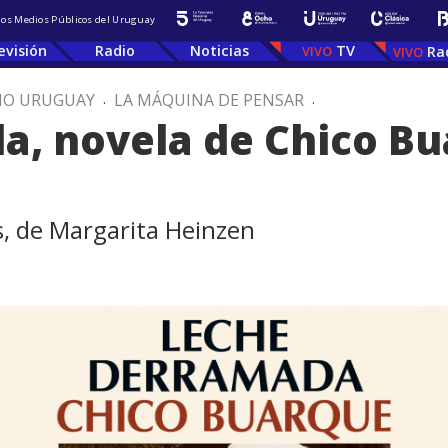
 los Medios Públicos del Uruguay
evisión
Radio
Noticias
TV
Ra
IO URUGUAY
.
LA MÁQUINA DE PENSAR
.
a, novela de Chico Bu
, de Margarita Heinzen