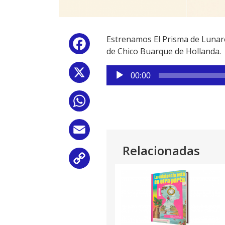
Estrenamos El Prisma de Lunare
Facebook
de Chico Buarque de Hollanda.
Reproductor
X
00:00
de
audio
WhatsApp
Email
Relacionadas
Copy
Link