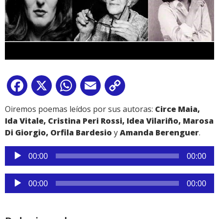
Facebook
X
WhatsApp
Email
Copy
Link
Oiremos poemas leídos por sus autoras:
Circe Maia,
Ida Vitale, Cristina Peri Rossi, Idea Vilariño, Marosa
Di Giorgio, Orfila Bardesio
y
Amanda Berenguer
.
Reproductor
00:00
00:00
de
audio
Reproductor
00:00
00:00
de
audio