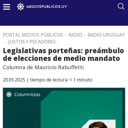
PORTAL MEDIOS PÚBLICOS
.
RADIO
.
RADIO URUGUAY
.
JUSTOS Y PECADORES
.
Legislativas porteñas: preámbulo
de elecciones de medio mandato
Columna de Mauricio Rabuffetti
20.05.2025 |
tiempo de lectura:
< 1
minuto