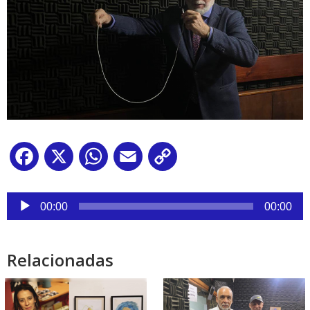
Facebook
X
WhatsApp
Email
Copy
Link
Reproductor
de
00:00
00:00
audio
Relacionadas