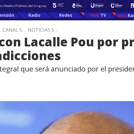
 los Medios Públicos del Uruguay
evisión
Radio
Redes
TV
Ra
.
CANAL 5
.
NOTICIAS 5
.
con Lacalle Pou por 
adicciones
egral que será anunciado por el presiden