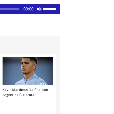
Utiliza
00:00
las
teclas
de
flecha
arriba/abajo
para
aumentar
o
disminuir
el
volumen.
Kevin Martínez: “La final con
Argentina fue brutal”