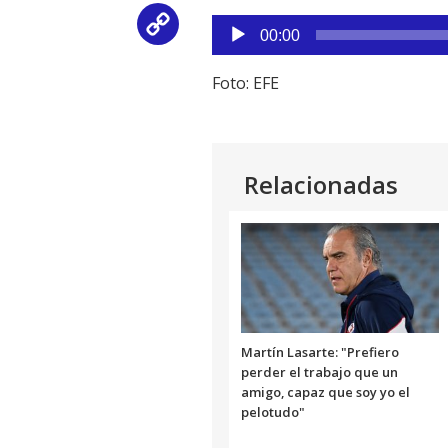
Reproductor
Copy
00:00
de
Link
audio
Foto: EFE
Relacionadas
Martín Lasarte: "Prefiero
perder el trabajo que un
amigo, capaz que soy yo el
pelotudo"