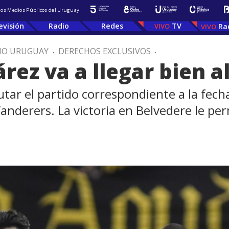
 los Medios Públicos del Uruguay
evisión
Radio
Redes
TV
Ra
IO URUGUAY
.
DERECHOS EXCLUSIVOS
.
rez va a llegar bien a
utar el partido correspondiente a la fec
nderers. La victoria en Belvedere le perm