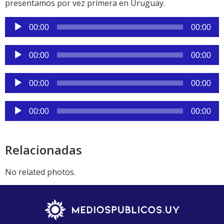
presentamos por vez primera en Uruguay.
Reproductor
00:00
00:00
de
audio
Reproductor
00:00
00:00
de
audio
Reproductor
00:00
00:00
de
audio
Reproductor
00:00
00:00
de
audio
Relacionadas
No related photos.