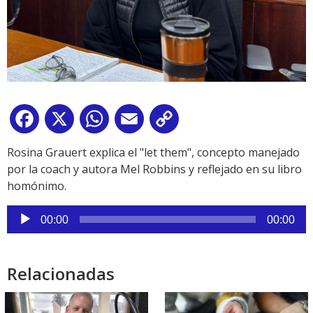
Facebook
X
WhatsApp
Email
Copy
Link
Rosina Grauert explica el "let them", concepto manejado
por la coach y autora Mel Robbins y reflejado en su libro
homónimo.
Reproductor
00:00
00:00
de
audio
Relacionadas