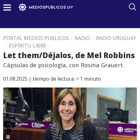
PORTAL MEDIOS PÚBLICOS
.
RADIO
.
RADIO URUGUAY
.
ESPÍRITU LIBRE
.
Let them/Déjalos, de Mel Robbins
Cápsulas de psicología, con Rosina Grauert.
01.08.2025 |
tiempo de lectura:
< 1
minuto