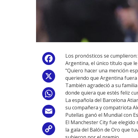
Los pronósticos se cumplieron:
Facebook
Argentina, el único título que le
"Quiero hacer una mención espe
X
queriendo que Argentina fuera
También agradeció a su familia 
donde quiera que estés feliz c
WhatsApp
La española del Barcelona Ati
su compañera y compatriota Ale
Email
Putellas ganó el Mundial con Esp
El Manchester City fue elegido 
la gala del Balón de Oro que tuv
Copy
subieron por el premio.