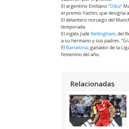
Link
El argentino Emiliano
"Dibu"
Mar
el premio Yashin, que designa 
El delantero noruego del Manch
temporada
.
El inglés Jude
Bellingham
, del 
a su hermano y sus padres. "Gra
El
Barcelona
, ganador de la Li
femenino del año
.
Relacionadas