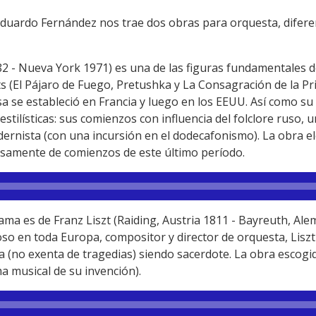
duardo Fernández nos trae dos obras para orquesta, diferen
2 - Nueva York 1971) es una de las figuras fundamentales d
s (El Pájaro de Fuego, Pretushka y La Consagración de la P
a se estableció en Francia y luego en los EEUU. Así como su
stilísticas: sus comienzos con influencia del folclore ruso, 
dernista (con una incursión en el dodecafonismo). La obra e
cisamente de comienzos de este último período.
a es de Franz Liszt (Raiding, Austria 1811 - Bayreuth, Alem
toso en toda Europa, compositor y director de orquesta, Liszt
a (no exenta de tragedias) siendo sacerdote. La obra escogid
a musical de su invención).