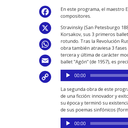
En este programa, el maestro E
Facebook
compositores.
Stravinsky (San Petesburgo 188
X
Korsakov, sus 3 primeros ballet
rotundo. Tras la Revolución Rus
WhatsApp
obra también atraviesa 3 fases e
tercera y última de carácter mo
Email
ballet "Agón" (de 1957), es pre
Reproductor
00:00
Copy
de
audio
La segunda obra de este program
Link
de una ficción: innovador y exi
su época y terminó su existenci
de sus poemas sinfónicos (form
Reproductor
00:00
de