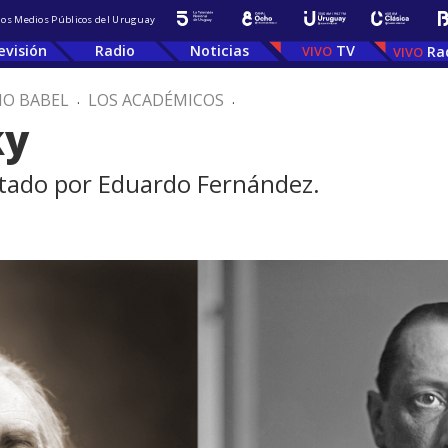
 los Medios Públicos del Uruguay
evisión
Radio
Noticias
TV
Ra
IO BABEL
.
LOS ACADÉMICOS
.
ky
tado por Eduardo Fernández.