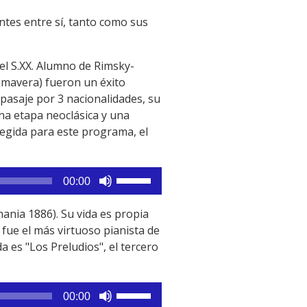
tes entre sí, tanto como sus
el S.XX. Alumno de Rimsky-
rimavera) fueron un éxito
 pasaje por 3 nacionalidades, su
una etapa neoclásica y una
legida para este programa, el
Utiliza
00:00
las
teclas
ania 1886). Su vida es propia
de
 fue el más virtuoso pianista de
flecha
a es "Los Preludios", el tercero
arriba/abajo
para
aumentar
Utiliza
00:00
o
las