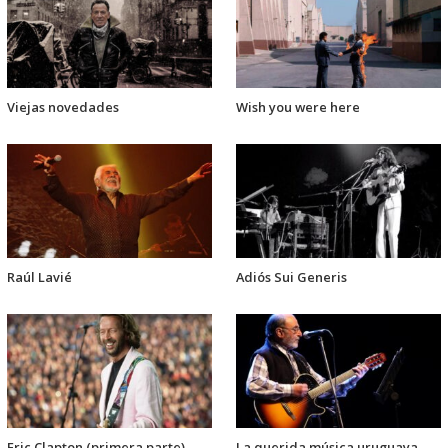
Viejas novedades
Wish you were here
Raúl Lavié
Adiós Sui Generis
Eric Clapton (primera parte)
La querida música uruguaya