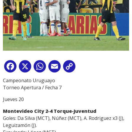
Facebook
X
WhatsApp
Email
Copy
Link
Campeonato Uruguayo
Torneo Apertura / Fecha 7
Jueves 20
Montevideo City 2-4 Torque-Juventud
Goles: Da Silva (MCT), Núñez (MCT), A. Rodriguez x3 (J),
Leguizamón (J).