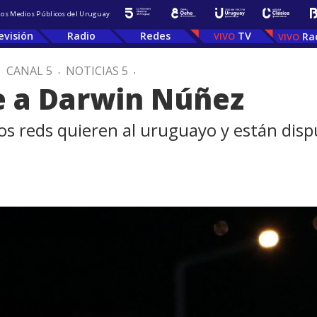
 los Medios Públicos del Uruguay
evisión
Radio
Redes
TV
Ra
.
CANAL 5
.
NOTICIAS 5
.
e a Darwin Núñez
os reds quieren al uruguayo y están dis