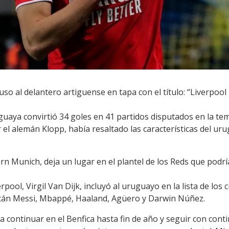
puso al delantero artiguense en tapa con el título: “Liverpoo
uguaya convirtió 34 goles en 41 partidos disputados en la te
 el alemán Klopp, había resaltado las características del u
ern Munich, deja un lugar en el plantel de los Reds que pod
rpool, Virgil Van Dijk, incluyó al uruguayo en la lista de los
stán Messi, Mbappé, Haaland, Agüero y Darwin Núñez.
za continuar en el Benfica hasta fin de año y seguir con con