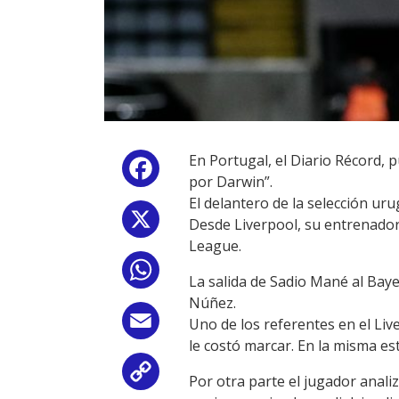
En Portugal, el Diario Récord, 
Facebook
por Darwin”.
El delantero de la selección ur
X
Desde Liverpool, su entrenador
League.
WhatsApp
La salida de Sadio Mané al Bay
Núñez.
Email
Uno de los referentes en el Live
le costó marcar. En la misma e
Copy
Por otra parte el jugador anali