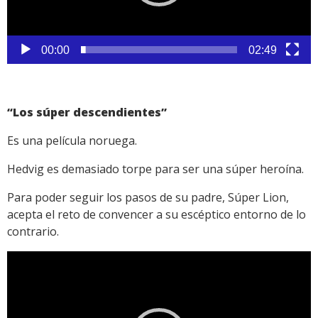
00:00
02:49
“Los súper descendientes”
Es una película noruega.
Hedvig es demasiado torpe para ser una súper heroína.
Para poder seguir los pasos de su padre, Súper Lion,
acepta el reto de convencer a su escéptico entorno de lo
contrario.
Reproductor
de
vídeo