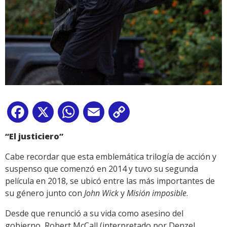
Facebook
X
WhatsApp
Email
Copy
Link
“El justiciero”
Cabe recordar que esta emblemática trilogía de acción y
suspenso que comenzó en 2014 y tuvo su segunda
película en 2018, se ubicó entre las más importantes de
su género junto con
John Wick
y
Misión imposible
.
Desde que renunció a su vida como asesino del
gobierno, Robert McCall (interpretado por Denzel